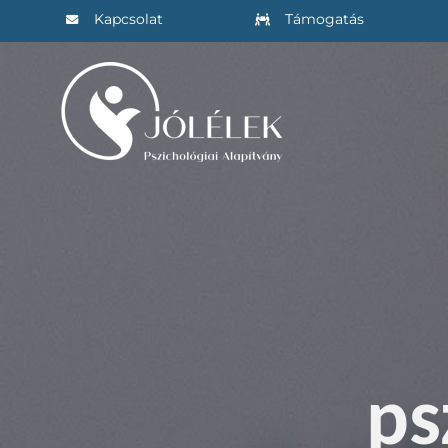
Kihagyás
Kapcsolat
Támogatás
ps