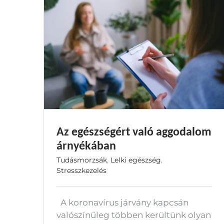
Az egészségért való aggodalom
árnyékában
Tudásmorzsák
,
Lelki egészség
,
Stresszkezelés
A koronavírus járvány kapcsán
valószínűleg többen kerültünk olyan