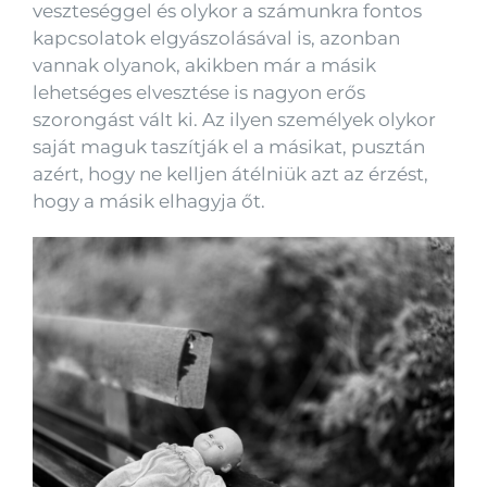
veszteséggel és olykor a számunkra fontos
kapcsolatok elgyászolásával is, azonban
vannak olyanok, akikben már a másik
lehetséges elvesztése is nagyon erős
szorongást vált ki. Az ilyen személyek olykor
saját maguk taszítják el a másikat, pusztán
azért, hogy ne kelljen átélniük azt az érzést,
hogy a másik elhagyja őt.