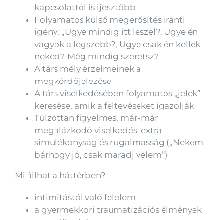
kapcsolattól is ijesztőbb
Folyamatos külső megerősítés iránti
igény: „Ugye mindig itt leszel?, Ugye én
vagyok a legszebb?, Ugye csak én kellek
neked? Még mindig szeretsz?
A társ mély érzelmeinek a
megkérdőjelezése
A társ viselkedésében folyamatos „jelek”
keresése, amik a feltevéseket igazolják
Túlzottan figyelmes, már-már
megalázkodó viselkedés, extra
simulékonyság és rugalmasság („Nekem
bárhogy jó, csak maradj velem”)
Mi állhat a háttérben?
intimitástól való félelem
a gyermekkori traumatizációs élmények