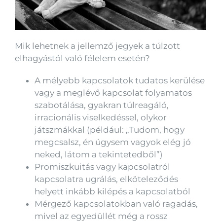
Mik lehetnek a jellemző jegyek a túlzott
elhagyástól való félelem esetén?
A mélyebb kapcsolatok tudatos kerülése
vagy a meglévő kapcsolat folyamatos
szabotálása, gyakran túlreagáló,
irracionális viselkedéssel, olykor
játszmákkal (például: „Tudom, hogy
megcsalsz, én úgysem vagyok elég jó
neked, látom a tekintetedből”)
Promiszkuitás vagy kapcsolatról
kapcsolatra ugrálás, elköteleződés
helyett inkább kilépés a kapcsolatból
Mérgező kapcsolatokban való ragadás,
mivel az egyedüllét még a rossz