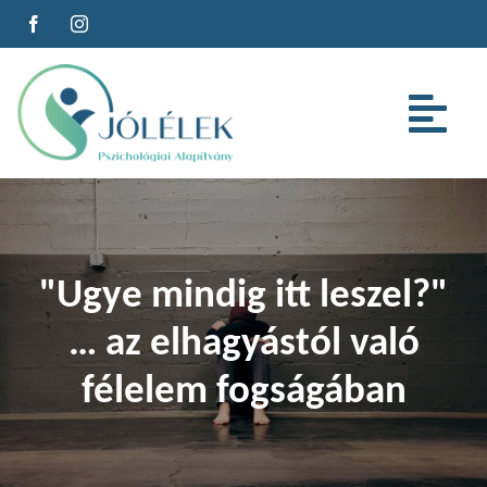
Kihagyás
Tog
Nav
Az alapítványról
Szolgáltatások
"Ugye mindig itt leszel?"
… az elhagyástól való
Cégeknek
félelem fogságában
Oktatás
Cikkeink