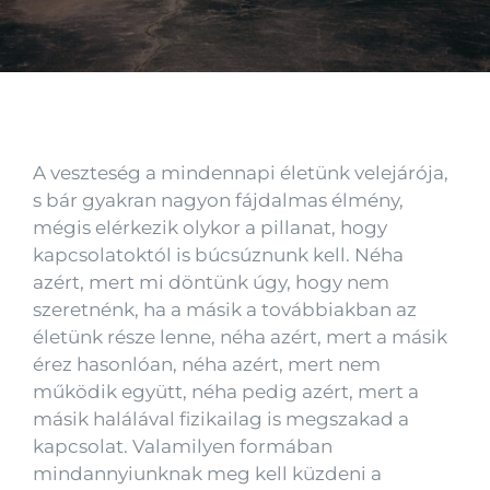
Kapcsolat
A veszteség a mindennapi életünk velejárója,
s bár gyakran nagyon fájdalmas élmény,
mégis elérkezik olykor a pillanat, hogy
kapcsolatoktól is búcsúznunk kell. Néha
azért, mert mi döntünk úgy, hogy nem
szeretnénk, ha a másik a továbbiakban az
életünk része lenne, néha azért, mert a másik
érez hasonlóan, néha azért, mert nem
működik együtt, néha pedig azért, mert a
másik halálával fizikailag is megszakad a
kapcsolat. Valamilyen formában
mindannyiunknak meg kell küzdeni a