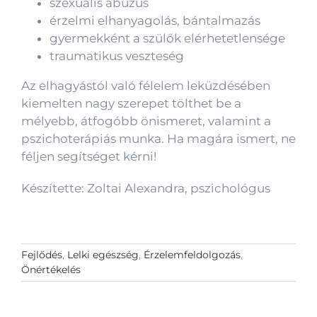
szexuális abúzus
érzelmi elhanyagolás, bántalmazás
gyermekként a szülők elérhetetlensége
traumatikus veszteség
Az elhagyástól való félelem leküzdésében
kiemelten nagy szerepet tölthet be a
mélyebb, átfogóbb önismeret, valamint a
pszichoterápiás munka. Ha magára ismert, ne
féljen segítséget kérni!
Készítette: Zoltai Alexandra, pszichológus
Fejlődés
,
Lelki egészség
,
Érzelemfeldolgozás
,
Önértékelés