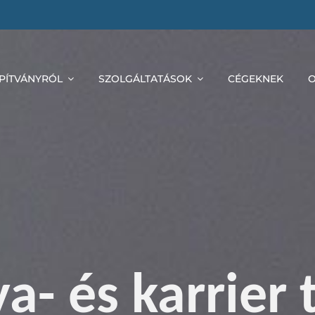
APÍTVÁNYRÓL
SZOLGÁLTATÁSOK
CÉGEKNEK
O
ya- és karrier 