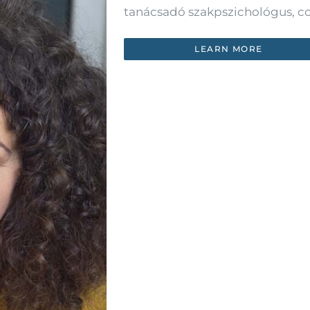
tanácsadó szakpszichológus, c
LEARN MORE