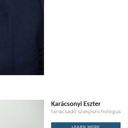
Karácsonyi Eszter
tanácsadó szakpszichológus
LEARN MORE