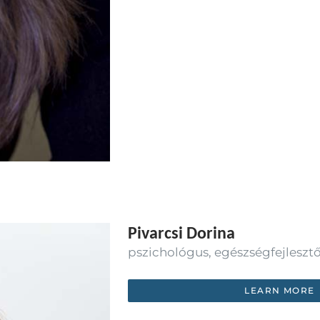
Pivarcsi Dorina
pszichológus, egészségfejleszt
LEARN MORE