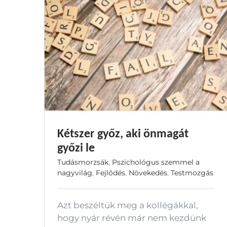
Kétszer győz, aki önmagát
győzi le
Tudásmorzsák
,
Pszichológus szemmel a
nagyvilág
,
Fejlődés
,
Növekedés
,
Testmozgás
Azt beszéltük meg a kollégákkal,
hogy nyár révén már nem kezdünk