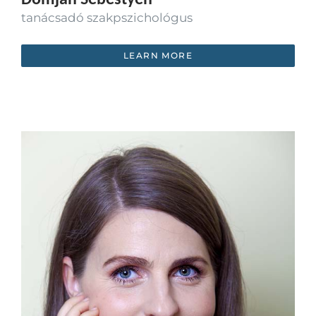
tanácsadó szakpszichológus
LEARN MORE