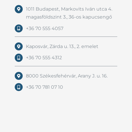
1011 Budapest, Markovits Iván utca 4.
magasföldszint 3., 36-os kapucsengő
+36 70 555 4057
Kaposvár, Zárda u. 13., 2. emelet
+36 70 555 4312
8000 Székesfehérvár, Arany J. u. 16.
+36 70 781 07 10