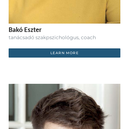
Bakó Eszter
tanácsadó szakpszichológus, coach
LEARN MORE