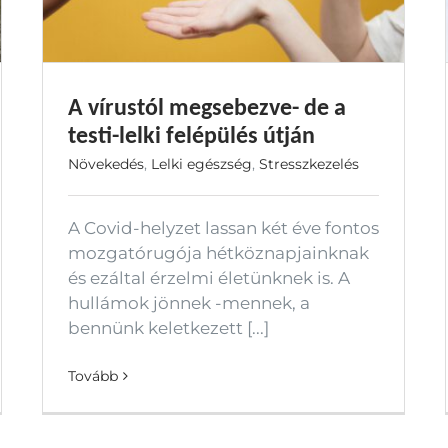
A vírustól megsebezve- de a
testi-lelki felépülés útján
Növekedés
,
Lelki egészség
,
Stresszkezelés
A Covid-helyzet lassan két éve fontos
mozgatórugója hétköznapjainknak
és ezáltal érzelmi életünknek is. A
hullámok jönnek -mennek, a
bennünk keletkezett [...]
Tovább