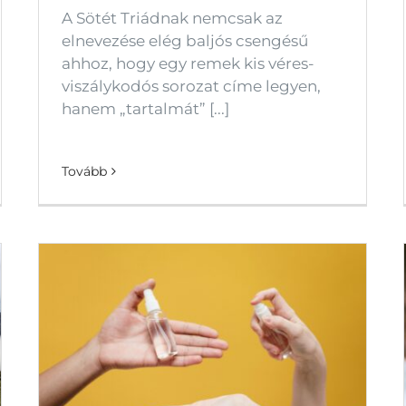
A Sötét Triádnak nemcsak az
elnevezése elég baljós csengésű
ahhoz, hogy egy remek kis véres-
viszálykodós sorozat címe legyen,
hanem „tartalmát” [...]
Tovább