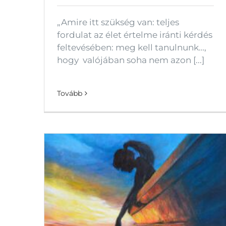
„Amire itt szükség van: teljes
fordulat az élet értelme iránti kérdés
feltevésében: meg kell tanulnunk…,
hogy valójában soha nem azon [...]
Tovább