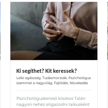
Ki segíthet? Kit keressek?
Lelki egészség
,
Tudásmorzsák
,
Pszichológus
szemmel a nagyvilág
,
Fejlődés
,
Növekedés
Pszichológuskereső kisokos Talán
nagyon nehéz eligazodni laikusként