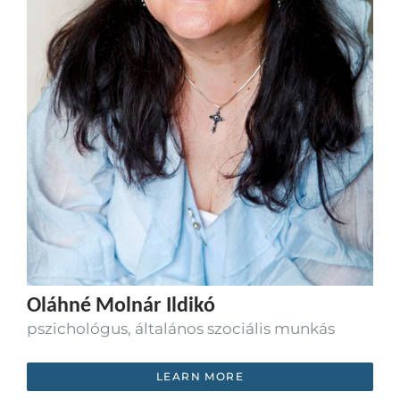
Oláhné Molnár Ildikó
pszichológus, általános szociális munkás
LEARN MORE